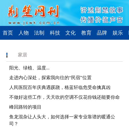
首页
人物
法制
科技
文化
教育
品牌
娱乐
家居
阳光、绿植、温度...
走进内心深处，探索我向往的“民宿”位置
人民医院百年庆典遇蹊跷，格蓝轩临危受命擒真凶
不做好这些工作，天天吹的空调不仅花你钱还能要你命
峰回路转的项目
鱼龙混杂让人头大，如何选择一家专业靠谱的暖通公
司？