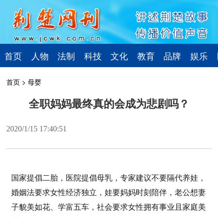
首页
人物
法制
科技
文化
教育
品牌
娱乐
首页
>
母婴
全职妈妈最终真的会成为悲剧吗？
2020/1/15 17:40:51
国家提倡二胎，医院提倡母乳，专家建议不要隔代养娃，
婚姻法要求女性经济独立，娃要妈妈时刻陪伴，老公想妻
子貌美如花、学富五车，社会要求女性拥有事业且家庭美