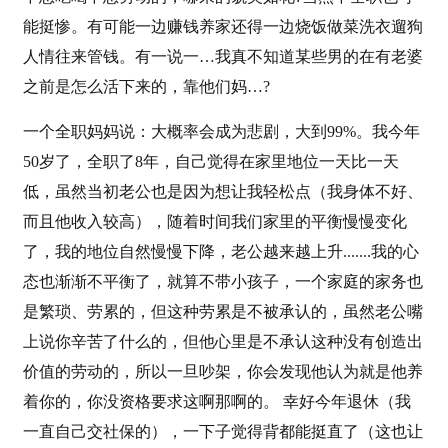
能挺惨。有可能一边赚钱养家还得一边烧饭做菜洗衣遛狗
人情往来管钱。有一说一…我真不知道某些男的在有老婆
之前是怎么活下来的，靠他们妈…?
一个全职妈妈说：大概率会成为悲剧，大到99%。我今年
50岁了，全职了8年，自己觉得在家里地位一天比一天
低，虽然当初老公也是因为想让我轻松点（我身体不好、
而且他收入较高），随着时间我们家里的平衡慢慢变化
了，我的地位自然慢慢下降，老公越来越上升.......我的心
态也渐渐不平衡了，就算不带小孩子，一个家庭的家务也
是繁琐、劳累的，但这种劳累是不被承认的，虽然老公嘴
上说你辛苦了什么的，但他心里是不承认这种没有创造出
价值的劳动的，所以一旦吵架，你会发现他认为就是他养
着你的，你没资格要求这啊那啊的。 幸好今年退休（我
一直自己交社保的），一下子觉得背都能挺直了（这也让