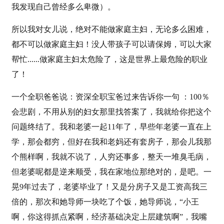
我发现自己曾经多么卑微）。
所以我对女儿说，绝对不能做家庭主妇，无论多么困难，
都不可以做家庭主妇！没人带孩子可以请保姆，可以大家
帮忙......做家庭主妇太危险了，这是世界上最危险的职业
了！
一个全职爸爸说：资深全职宝爸过来告诉你一句 ：100％
会悲剧，不用从别的妇女那里找答案了，我就给你把这个
问题终结了。我和老婆一起11年了，早些年老婆一直在上
学，那会都穷，但好在我和老妈还有套房子，那会儿我那
个熊样啊，我就不说了，人穷还事多，整天一堆臭毛病，
但老婆呢都是逆来顺受，我在家地位那绝对的，是吧。一
晃9年过去了，老婆毕业了！又是分房子又是工资高我三
倍的，那次和她导师一块吃了个饭，她导师说，“小王
啊，你这得抓点紧啊，经济基础决定上层建筑啊”，我嘴