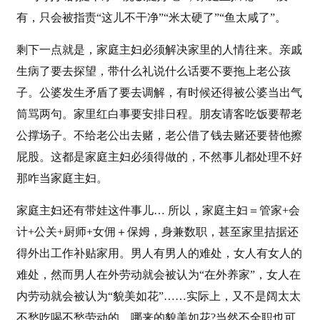
有，只会被指责“这儿不干净”“米太硬了”“鱼太咸了”。
剩下一点就是，家庭主妇必须解决家里的人情往来。亲戚
生病了要去探望，带什么礼说什么话要不要拖上老公孩
子。公婆发生矛盾了要去调解，有时候还得被公婆当出气
筒骂两句。家里红白事要安排日程。朋友请客吃饭要帮老
公撑场子。不给老公出去赌，老公借了钱去赌还要替他擦
屁股。这都是家庭主妇必须得做的，不然事儿都处理不好
那咋当家庭主妇。
家庭主妇还有带娃这件事儿… 所以，家庭主妇＝管家+会
计+公关+厨师+女佣＋保姆，身兼数职，甚至家里拮据还
得外出工作补贴家用。男人有男人的难处，女人有女人的
难处，然而男人在外劳动就会被认为“在外养家”，女人在
内劳动就会被认为“貌美如花”……实际上，又不是阔太太
不愁吃喝不愁劳动的，哪来的貌美如花?当然不全职也可