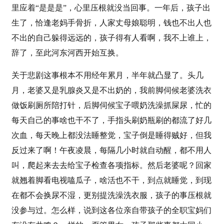
里应着“是是是”，心里压根就没当回事。一年后，孩子出
生了，恰逢老妈手骨折，人家丈母娘聪明，钱也不出人也
不出的自己躲得远远的，孩子得有人看啊，我不上谁上，
辞了，至此河东河西开始互换。
关于悲剧这事根本不用经年累月，半年就凸显了。头几
月，老婆又是乳腺炎又是不出奶的，我前脚伺候老婆洗衣
做饭刷厕所陪打针，后脚伺候宝子喂奶洗澡抓屎尿，忙的
每天自己的事啥也干不了，手指头刷奶瓶刷的都流了好几
次血，每天晚上都没法睡整觉，宝子倒是睡得贼好，但我
反过来了啊！午夜凌晨，每隔几小时就自动醒，都不用人
叫，爬起来去去给宝子检查各项指标。然后老婆呢？回家
就翘着脚看电视嗑瓜子，啥活也不干，到点就睡觉，到现
在都不会换尿不湿，更别提洗澡洗衣服，孩子的事压根就
没参与过。怎么样，说到这各位亲自带孩子的全职宝妈们